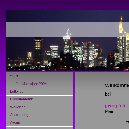
Start
Jubiläumsjahr 2024
Willkomm
Luftbilder
bei
Bilddatenbank
georg-foto,
Werkschau
Main.
Ausstellungen
"
Award