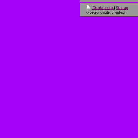
Druckversion
|
Sitemap
© georg-foto.de, offenbach